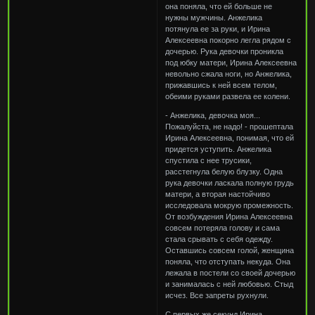
она поняла, что ей больше не
нужны мужчины. Анжелика
потянула ее за руки, и Ирина
Алексеевна покорно легла рядом с
дочерью. Рука девочки проникла
под юбку матери, Ирина Алексеевна
невольно сжала ноги, но Анжелика,
прижавшись к ней всем телом,
обеими руками развела ее колени.
- Анжелика, девочка моя...
Пожалуйста, не надо! - прошептала
Ирина Алексеевна, понимая, что ей
придется уступить. Анжелика
спустила с нее трусики,
расстегнула белую блузку. Одна
рука девочки ласкала полную грудь
матери, а вторая настойчиво
исследовала мокрую промежность.
От возбуждения Ирина Алексеевна
совсем потеряла голову и сама
стала срывать с себя одежду.
Оставшись совсем голой, женщина
поняла, что отступать некуда. Она
лежала в постели со своей дочерью
и занималась с ней любовью. Стыд
исчез. Все запреты рухнули.
С первых же секунд Ирина