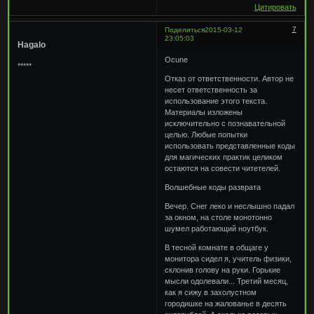
Цитировать
7
Поделиться
2015-03-12
23:05:03
Hagalo
Ocune
*****
Отказ от ответственности. Автор не
несет ответственность за
использование этого текста.
Материалы изложены
исключительно с познавательной
целью. Любые попытки
использовать представленные коды
для магических практик целиком
остаются на совести читетелей.
Волшебные коды разврата
Вечер. Снег леко и неслышно падал
за окном, на столе монотонно
шумел работающий ноутбук.
В тесной комнате в общаге у
монитора сидел я, учитель физики,
склонив голову на руки. Горькие
мысли одолевали... Третий месяц,
как я сижу в захолустном
городишке на жалованье в десять