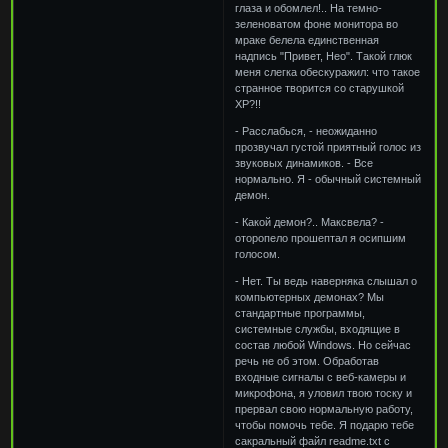
глаза и обомлел!.. На темно-
зеленоватом фоне монитора во
мраке белела единственная
надпись "Привет, Нео". Такой глюк
меня слегка обескуражил: что такое
странное творится со старушкой
XP?!!
- Расслабься, - неожиданно
прозвучал густой приятный голос из
звуковых динамиков. - Все
нормально. Я - обычный системный
демон.
- Какой демон?.. Максвела? -
оторопело прошептал я осипшим
голосом.
- Нет. Ты ведь наверняка слышал о
компьютерных демонах? Мы
стандартные программы,
системные службы, входящие в
состав любой Windows. Но сейчас
речь не об этом. Обработав
входные сигналы с веб-камеры и
микрофона, я уловил твою тоску и
прервал свою нормальную работу,
чтобы помочь тебе. Я подарю тебе
сакральный файл readme.txt с