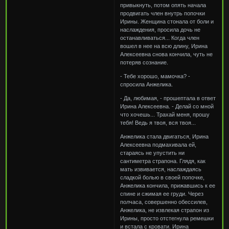
привыкнуть, потом опять начала
продвигать член внутрь попочки
Ирины. Женщина стонала от боли и
наслаждения, просила дочь не
останавливаться... Когда член
вошел в нее на всю длину, Ирина
Алексеевна снова кончила, чуть не
потеряв сознание.
- Тебе хорошо, мамочка? -
спросила Анжелика.
- Да, любимая, - прошептала в ответ
Ирина Алексеевна. - Делай со мной
что хочешь... Трахай меня, прошу
тебя! Ведь я твоя, вся твоя...
Анжелика стала двигаться, Ирина
Алексеевна подмахивала ей,
стараясь не упустить ни
сантиметра страпона. Глядя, как
мать извивается, наслаждаясь
сладкой болью в своей попочке,
Анжелика кончила, прижавшись к ее
спине и сжимая ее груди. Через
полчаса, совершенно обессилев,
Анжелика, не извлекая страпон из
Ирины, просто отстегнула ремешки
и встала с кровати. Ирина