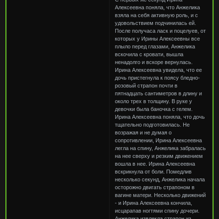
Алексеевна поняла, что Анжелика
взяла на себя активную роль, и с
удовольствием подчинилась ей.
После получаса ласк и поцелуев, от
которых у Ирины Алексеевны все
плыло перед глазами, Анжелика
вскочила с кровати, вышла
ненадолго и вскоре вернулась.
Ирина Алексеевна увидела, что ее
дочь пристегнула к поясу бледно-
розовый страпон почти в
пятнадцать сантиметров в длину и
около трех в толщину. В руке у
девочки была баночка с гелем.
Ирина Алексеевна поняла, что дочь
тщательно подготовилась. Не
возражая и не думая о
сопротивлении, Ирина Алексеевна
легла на спину, Анжелика забралась
на нее сверху и резким движением
вошла в нее. Ирина Алексеевна
вскрикнула от боли. Помедлив
несколько секунд, Анжелика начала
осторожно двигать страпоном в
вагине матери. Несколько движений
- и Ирина Алексеевна кончила,
исцарапав ногтями спину дочери.
Анжелика извлекла страпон из