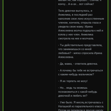
кончу... А-а-ах... вот сейчас!
Тело девочки выгнулось, и
Анжелика, в последний раз
наполнив свое лоно искусственным
членом, кончила, открыла глаза и
увидела свою маму. Ирина
Алексеевна молча подошла к ней и
взяла у нее член. Анжелика
смотрела на нее и молчала.
- Ты действительно представляла,
что занимаешься со мной
любовью? - мягко спросила Ирина
Алексеевна.
- Да, мама, - ответила девочка.
- А почему бы тебе не встречаться
с каким-нибудь мальчиком?
- Я их терпеть не могу!
- Но... ведь ты можешь
познакомиться с какой-нибудь
девочкой и любить ее?
- Уже было. Я месяц встречалась с
Наташкой из параллельного класса.
Потом ее перевели в другую школу.