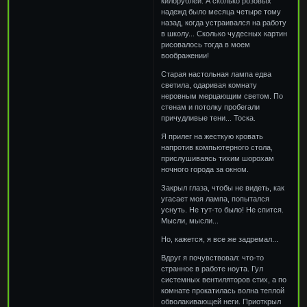
килорублей. А сколько розовых
надежд было месяца четыре тому
назад, когда устраивался на работу
в школу... Сколько чудесных картин
рисовалось тогда в моем
воображении!
Старая настольная лампа едва
светила, одаривая комнату
неровным мерцающим светом. По
стенам и потолку пробегали
причудливые тени... Тоска.
Я прилег на жесткую кровать
напротив компьютерного стола,
прислушиваясь тихим шорохам
ночного города за окном.
Закрыл глаза, чтобы не видеть, как
угасает моя лампа, попытался
уснуть. Не тут-то было! Не спится.
Мысли, мысли...
Но, кажется, я все же задремал...
Вдруг я почувствовал: что-то
странное в работе ноута. Гул
системных вентиляторов стих, а по
комнате прокатилась волна теплой
обволакивающей неги. Приоткрыл