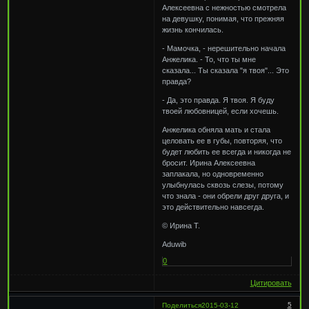
Алексеевна с нежностью смотрела
на девушку, понимая, что прежняя
жизнь кончилась.
- Мамочка, - нерешительно начала
Анжелика. - То, что ты мне
сказала... Ты сказала "я твоя"... Это
правда?
- Да, это правда. Я твоя. Я буду
твоей любовницей, если хочешь.
Анжелика обняла мать и стала
целовать ее в губы, повторяя, что
будет любить ее всегда и никогда не
бросит. Ирина Алексеевна
заплакала, но одновременно
улыбнулась сквозь слезы, потому
что знала - они обрели друг друга, и
это действительно навсегда.
© Ирина Т.
Aduwib
0
Цитировать
5
Поделиться
2015-03-12