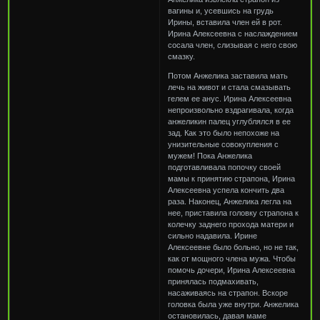
вагины и, усевшись на грудь
Ирины, вставила член ей в рот.
Ирина Алексеевна с наслаждением
сосала член, слизывая с него свою
смазку.
Потом Анжелика заставила мать
лечь на живот и стала смазывать
гелем ее анус. Ирина Алексеевна
непроизвольно вздрагивала, когда
анжеликин палец углублялся в ее
зад. Как это было непохоже на
унизительные совокупления с
мужем! Пока Анжелика
подготавливала попочку своей
мамы к принятию страпона, Ирина
Алексеевна успела кончить два
раза. Наконец, Анжелика легла на
нее, приставила головку страпона к
колечку заднего прохода матери и
сильно надавила. Ирине
Алексеевне было больно, но не так,
как от мощного члена мужа. Чтобы
помочь дочери, Ирина Алексеевна
принялась подмахивать,
насаживаясь на страпон. Вскоре
головка была уже внутри. Анжелика
остановилась, давая маме