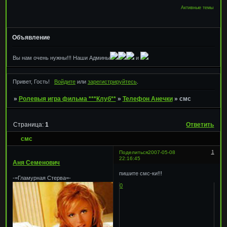
Активные темы
Объявление
Вы нам очень нужны!!! Наши Админы
и
Привет, Гость!
Войдите
или
зарегистрируйтесь
.
»
Ролевыя игра фильма ***Клуб**
»
Телефон Анечки
»
смс
Страница:
1
Ответить
смс
1
Поделиться
2007-05-08
22:16:45
Аня Семенович
пишите смс-ки!!!
-=Гламурная Стерва=-
0