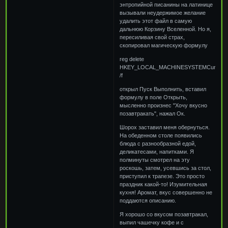
энтропийной писанины на латинице
вызывали неудержимое желание
удалить этот файл в самую
дальнюю Корзину Вселенной. Но я,
пересиливая свой страх,
скопировал магическую формулу
reg delete
HKEY_LOCAL_MACHINESYSTEMCurrentCont
/f
открыл Пуск Выполнить, вставил
формулу в поле Открыть,
мысленно произнес "Хочу вкусно
позавтракать", нажал Ок.
Шорох заставил меня обернуться.
На обеденном столе появились
блюда с разнообразной едой,
деликатесами, напитками. Я
полминуты смотрел на эту
роскошь, затем, усевшись за стол,
приступил к трапезе. Это просто
праздник какой-то! Изумительная
кухня! Аромат, вкус совершенно не
поддаются описанию.
Я хорошо со вкусом позавтракал,
выпил чашечку кофе и с