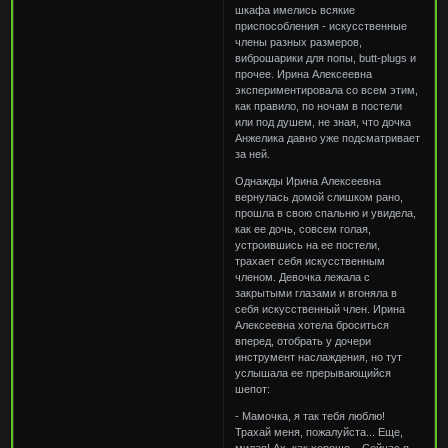
шкафа имелись всякие
приспособления - искусственные
члены разных размеров,
виброшарики для попы, butt-plugs и
прочее. Ирина Алексеевна
экспериментировала со всем этим,
как правило, по ночам в постели
или под душем, не зная, что дочка
Анжелика давно уже подсматривает
за ней.
Однажды Ирина Алексеевна
вернулась домой слишком рано,
прошла в свою спальню и увидела,
как ее дочь, совсем голая,
устроившись на ее постели,
трахает себя искусственным
членом. Девочка лежала с
закрытыми глазами и вгоняла в
себя искусственный член. Ирина
Алексеевна хотела броситься
вперед, отобрать у дочери
инструмент наслаждения, но тут
услышала ее прерывающийся
шепот:
- Мамочка, я так тебя люблю!
Трахай меня, пожалуйста... Еще,
милая! Ах, как хорошо... Сейчас я