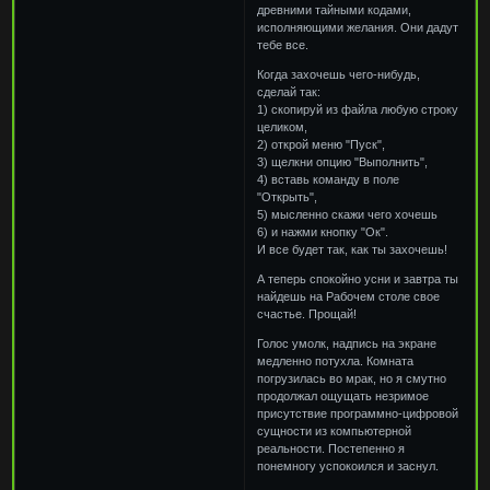
древними тайными кодами,
исполняющими желания. Они дадут
тебе все.
Когда захочешь чего-нибудь,
сделай так:
1) скопируй из файла любую строку
целиком,
2) открой меню "Пуск",
3) щелкни опцию "Выполнить",
4) вставь команду в поле
"Открыть",
5) мысленно скажи чего хочешь
6) и нажми кнопку "Ок".
И все будет так, как ты захочешь!
А теперь спокойно усни и завтра ты
найдешь на Рабочем столе свое
счастье. Прощай!
Голос умолк, надпись на экране
медленно потухла. Комната
погрузилась во мрак, но я смутно
продолжал ощущать незримое
присутствие программно-цифровой
сущности из компьютерной
реальности. Постепенно я
понемногу успокоился и заснул.