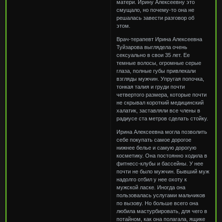
матери. Ирину Алексеевну это
смущало, но почему-то она не
решалась завести разговор об
этом.
Врач-терапевт Ирина Алексеевна
Туйзарова выглядела очень
сексуально в свои 35 лет. Ее
темные волосы, огромные серые
глаза, полные губы привлекали
взгляды мужчин. Упругая попочка,
тонкая талия и груди почти
четвертого размера, которые почти
не скрывал короткий медицинский
халатик, заставляли все члены в
радиусе ста метров сделать стойку.
Ирина Алексеевна могла позволить
себе покупать самое дорогое
нижнее белье и самую дорогую
косметику. Она постоянно ходила в
фитнесс-клубы и бассейны. У нее
почти не было мужчин. Бывший муж
надолго отбил у нее охоту к
мужской ласке. Иногда она
пользовалась услугами мальчиков
по вызову. Но больше всего она
любила мастурбировать, для чего в
потайном, как она полагала, ящике