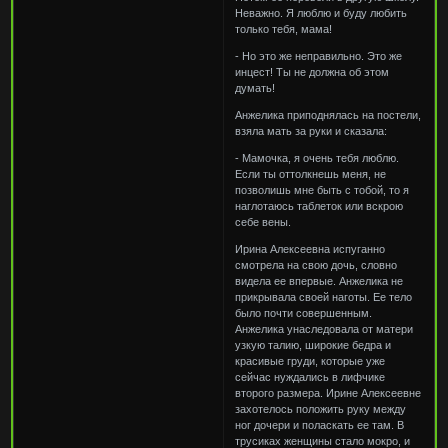
Неважно. Я люблю и буду любить
только тебя, мама!
- Но это же неправильно. Это же
инцест! Ты не должна об этом
думать!
Анжелика приподнялась на постели,
взяла мать за руки и сказала:
- Мамочка, я очень тебя люблю.
Если ты оттолкнешь меня, не
позволишь мне быть с тобой, то я
наглотаюсь таблеток или вскрою
себе вены.
Ирина Алексеевна испуганно
смотрела на свою дочь, словно
видела ее впервые. Анжелика не
прикрывала своей наготы. Ее тело
было почти совершенным.
Анжелика унаследовала от матери
узкую талию, широкие бедра и
красивые груди, которые уже
сейчас нуждались в лифчике
второго размера. Ирине Алексеевне
захотелось положить руку между
ног дочери и поласкать ее там. В
трусиках женщины стало мокро, и