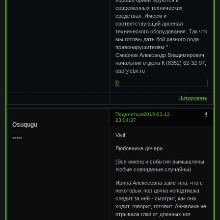
хорошо ориентируются в
современных технических
средствах. Имеем и
соответствующий арсенал
технического оборудования. Так что
мы готовы дать бой разного рода
правонарушителям."
Смирнов Александр Владимирович,
начальник отдела К (8352) 62-32-97,
obp@cbx.ru
0
Цитировать
4
Поделиться
2015-03-12
23:04:37
Osuqugu
Vivif
*****
Любовница дочери
(Все имена и события вымышлены,
любые совпадения случайны)
Ирина Алексеевна заметила, что с
некоторых пор дочка исподтишка
следит за ней - смотрит, как она
ходит, говорит, готовит. Анжелика не
отрывала глаз от длинных ног