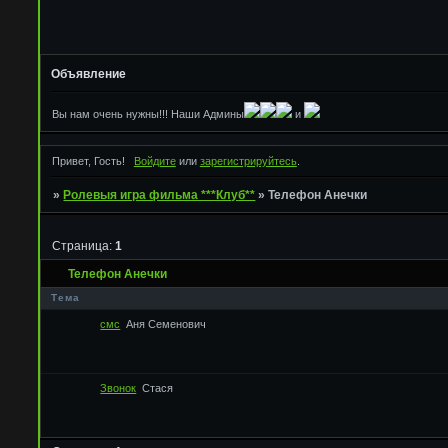
Объявление
Вы нам очень нужны!!! Наши Админы
и
Привет, Гость!
Войдите
или
зарегистрируйтесь
.
»
Ролевыя игра фильма ***Клуб**
»
Телефон Анечки
Страница:
1
Телефон Анечки
Тема
смс
Аня Семенович
Звонок
Стася