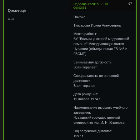
67
Поделиться
2015-03-15
09:43:51
Qosuvuqir
Davoko
*****
Туйзарова Ирина Алексеевна
Место работы:
БУ "Больница скорой медицинской
помощи" Минздравсоцразвития
Чувашии (объединенная ГБ №5 и
ГБСМП)
Занимаемая должность:
Врач-терапевт
Специальность по основной
должности:
Врач-терапевт
Дата рождения:
19 января 1974 г.
Наименование высшего учебного
заведения:
Чувашский государственный
университет им. И. Н. Ульянова
Год получения диплома:
1997 г.