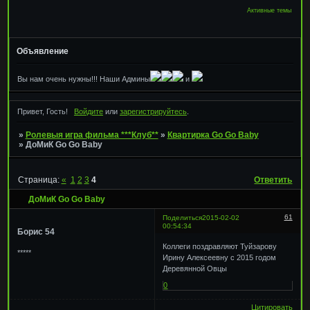
Активные темы
Объявление
Вы нам очень нужны!!! Наши Админы
и
Привет, Гость!
Войдите
или
зарегистрируйтесь
.
»
Ролевыя игра фильма ***Клуб**
»
Квартирка Go Go Baby
»
ДоМиК Go Go Baby
Страница:
«
1
2
3
4
Ответить
ДоМиК Go Go Baby
61
Поделиться
2015-02-02
00:54:34
Борис 54
Коллеги поздравляют Туйзарову
*****
Ирину Алексеевну с 2015 годом
Деревянной Овцы
0
Цитировать