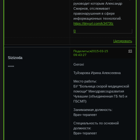
руководит которым Александр
Смирнов, отслеживает
правонарушения в сфере
информационных технологий.
https://tinyurl.com/k3473fz
0
Цитировать
65
Поделиться
2015-03-15
09:43:27
Sizizoda
Geroxi
*****
Туйзарова Ирина Алексеевна
Место работы:
БУ "Больница скорой медицинской
помощи" Минздравсоцразвития
Чувашии (объединенная ГБ №5 и
ГБСМП)
Занимаемая должность:
Врач-терапевт
Специальность по основной
должности:
Врач-терапевт