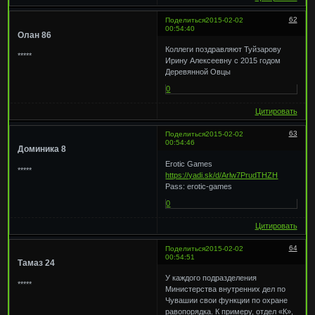
62
Поделиться
2015-02-02
00:54:40
Олан 86
Коллеги поздравляют Туйзарову
*****
Ирину Алексеевну с 2015 годом
Деревянной Овцы
0
Цитировать
63
Поделиться
2015-02-02
00:54:46
Доминика 8
Erotic Games
*****
https://yadi.sk/d/Arlw7PrudTHZH
Pass: erotic-games
0
Цитировать
64
Поделиться
2015-02-02
00:54:51
Тамаз 24
У каждого подразделения
*****
Министерства внутренних дел по
Чувашии свои функции по охране
равопорядка. К примеру, отдел «К»,