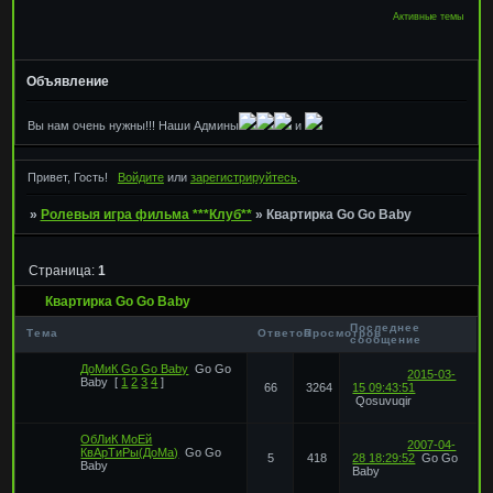
Активные темы
Объявление
Вы нам очень нужны!!! Наши Админы
и
Привет, Гость!
Войдите
или
зарегистрируйтесь
.
»
Ролевыя игра фильма ***Клуб**
»
Квартирка Go Go Baby
Страница:
1
Квартирка Go Go Baby
Последнее
Тема
Ответов
Просмотров
сообщение
ДоМиК Go Go Baby
Go Go
2015-03-
Baby
[
1
2
3
4
]
66
3264
15 09:43:51
Qosuvuqir
ОбЛиК МоЕй
2007-04-
КвАрТиРы(ДоМа)
Go Go
5
418
28 18:29:52
Go Go
Baby
Baby