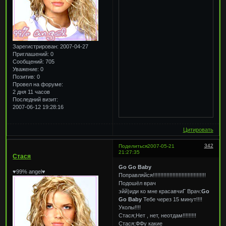
Зарегистрирован
: 2007-04-27
Приглашений:
0
Сообщений:
705
Уважение:
0
Позитив:
0
Провел на форуме:
2 дня 11 часов
Последний визит:
2007-06-12 19:28:16
Цитировать
342
Поделиться
2007-05-21
21:27:35
Стася
Go Go Baby
♥99% angel♥
Поправляйся!!!!!!!!!!!!!!!!!!!!!!!!!!!!!!!!!!!
Подошёл врач
эйй)иди ко мне красавчиГ Врач:
Go
Go Baby
Тебе через 15 минут!!!!
Уколы!!!!
Стася;Нет , нет, неотдам!!!!!!!!!
Стася;ФФу какие