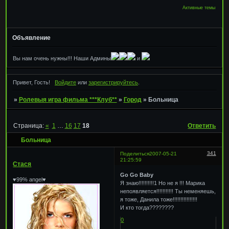
Активные темы
Объявление
Вы нам очень нужны!!! Наши Админы
и
Привет, Гость!
Войдите
или
зарегистрируйтесь
.
»
Ролевыя игра фильма ***Клуб**
»
Город
»
Больница
Страница:
«
1
…
16
17
18
Ответить
Больница
341
Поделиться
2007-05-21
21:25:59
Стася
Go Go Baby
♥99% angel♥
Я знаю!!!!!!!!!!1 Но не я !!! Марика
непоявляется!!!!!!!!!!! Ты неменяешь,
я тоже, Данила тоже!!!!!!!!!!!!!!!!
И кто тогда????????
0