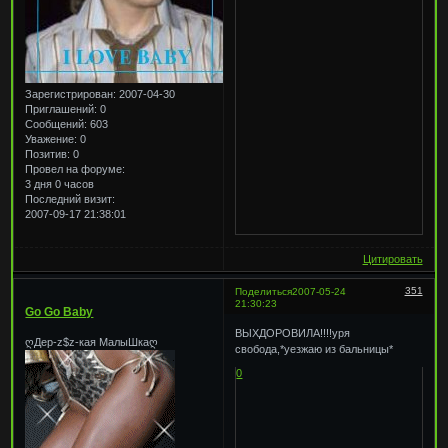
Зарегистрирован
: 2007-04-30
Приглашений:
0
Сообщений:
603
Уважение:
0
Позитив:
0
Провел на форуме:
3 дня 0 часов
Последний визит:
2007-09-17 21:38:01
Цитировать
351
Поделиться
2007-05-24
21:30:23
Go Go Baby
ВЫХДОРОВИЛА!!!!уря
ღДер-z$z-кая МалыШкаღ
свобода,*уезжаю из бальницы*
0