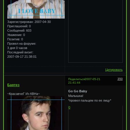
Зарегистрирован
: 2007-04-30
Приглашений:
0
Сообщений:
603
Уважение:
0
Позитив:
0
Провел на форуме:
3 дня 0 часов
Последний визит:
2007-09-17 21:38:01
Цитировать
350
Поделиться
2007-05-21
21:41:44
Бартез
Go Go Baby
~КрасавчеГ Из КВНа~
Малышка!
*провел пальцем по ее лицу*
0