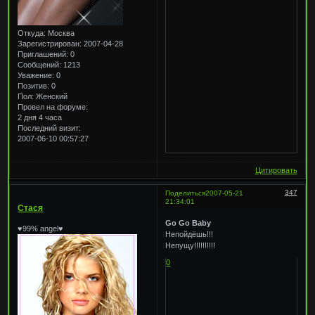
Откуда:
Москва
Зарегистрирован
: 2007-04-28
Приглашений:
0
Сообщений:
1213
Уважение:
0
Позитив:
0
Пол:
Женский
Провел на форуме:
2 дня 4 часа
Последний визит:
2007-06-10 00:57:27
Цитировать
347
Поделиться
2007-05-21
21:34:01
Стася
Go Go Baby
♥99% angel♥
Непойдёшь!!!
Непущу!!!!!!!!!!
0