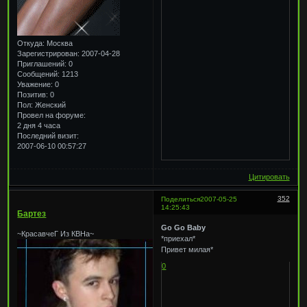
Откуда:
Москва
Зарегистрирован
: 2007-04-28
Приглашений:
0
Сообщений:
1213
Уважение:
0
Позитив:
0
Пол:
Женский
Провел на форуме:
2 дня 4 часа
Последний визит:
2007-06-10 00:57:27
Цитировать
352
Поделиться
2007-05-25
14:25:43
Бартез
Go Go Baby
~КрасавчеГ Из КВНа~
*приехал*
Привет милая*
0