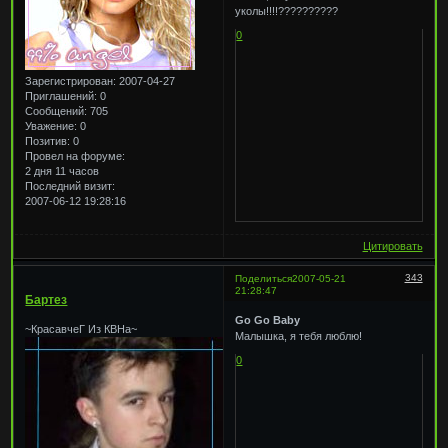
уколы!!!!??????????
0
Зарегистрирован
: 2007-04-27
Приглашений:
0
Сообщений:
705
Уважение:
0
Позитив:
0
Провел на форуме:
2 дня 11 часов
Последний визит:
2007-06-12 19:28:16
Цитировать
343
Поделиться
2007-05-21
21:28:47
Бартез
Go Go Baby
~КрасавчеГ Из КВНа~
Малышка, я тебя люблю!
0