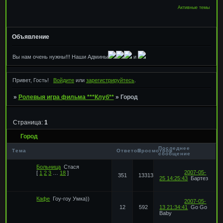
Активные темы
Объявление
Вы нам очень нужны!!! Наши Админы
и
Привет, Гость!
Войдите
или
зарегистрируйтесь
.
»
Ролевыя игра фильма ***Клуб**
»
Город
Страница:
1
Город
Последнее
Тема
Ответов
Просмотров
сообщение
Больница
Стася
2007-05-
[
1
2
3
…
18
]
351
13313
25 14:25:43
Бартез
Кафе
Гоу-гоу Умка))
2007-05-
12
592
13 21:34:41
Go Go
Baby