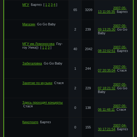
МГУ
Бартез
[
1
2
3
4
]
2007-05-
65
3209
13 11:05:35
Бартез
Магазин
Go Go Baby
2007-05-
2
239
09 13:25:30
Go Go
Baby
МГУ им.Ломоносова
Гоу-
2007-05-
гоу Умка))
[
1
2
3
]
40
2042
08 22:02:51
Бартез
Забегаловка
Go Go Baby
2007-05-
1
244
07 20:35:04
Стася
Занятие по музыки
Стася
2007-05-
2
229
07 18:21:32
Go Go
Baby
Здесь проходят концерты
2007-05-
Стася
0
138
06 11:48:11
Стася
Кинотеатр
Бартез
2007-04-
0
155
30 17:21:54
Бартез