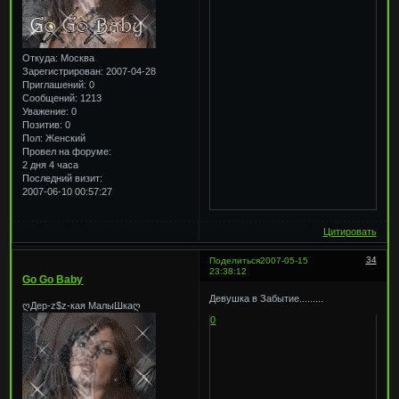
Откуда:
Москва
Зарегистрирован
: 2007-04-28
Приглашений:
0
Сообщений:
1213
Уважение:
0
Позитив:
0
Пол:
Женский
Провел на форуме:
2 дня 4 часа
Последний визит:
2007-06-10 00:57:27
Цитировать
34
Поделиться
2007-05-15
23:38:12
Go Go Baby
Девушка в Забытие.........
ღДер-z$z-кая МалыШкаღ
0