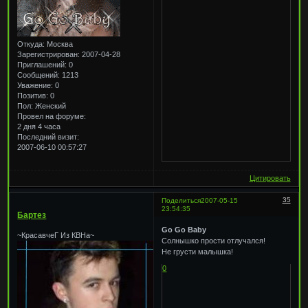
Откуда:
Москва
Зарегистрирован
: 2007-04-28
Приглашений:
0
Сообщений:
1213
Уважение:
0
Позитив:
0
Пол:
Женский
Провел на форуме:
2 дня 4 часа
Последний визит:
2007-06-10 00:57:27
Цитировать
35
Поделиться
2007-05-15
23:54:35
Бартез
Go Go Baby
~КрасавчеГ Из КВНа~
Солнышко прости отлучался!
Не грусти малышка!
0