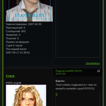
Зарегистрирован
: 2007-04-30
Приглашений:
0
Сообщений:
603
Уважение:
0
Позитив:
0
Провел на форуме:
3 дня 0 часов
Последний визит:
2007-09-17 21:38:01
Цитировать
26
Поделиться
2007-05-15
22:57:52
Стася
Бартез
♥99% angel♥
Твоя собако подружится с ним он
милый и нелюбит шум!!!!!!!!!!!!!11
0