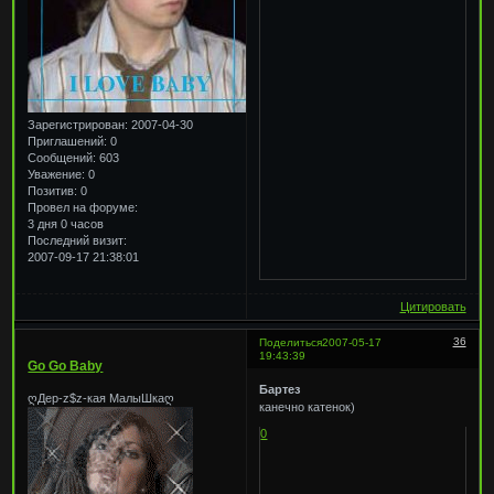
Зарегистрирован
: 2007-04-30
Приглашений:
0
Сообщений:
603
Уважение:
0
Позитив:
0
Провел на форуме:
3 дня 0 часов
Последний визит:
2007-09-17 21:38:01
Цитировать
36
Поделиться
2007-05-17
19:43:39
Go Go Baby
Бартез
ღДер-z$z-кая МалыШкаღ
канечно катенок)
0