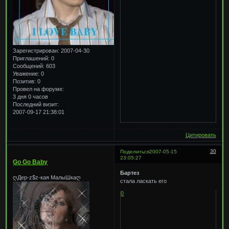
Зарегистрирован
: 2007-04-30
Приглашений:
0
Сообщений:
603
Уважение:
0
Позитив:
0
Провел на форуме:
3 дня 0 часов
Последний визит:
2007-09-17 21:38:01
Цитировать
30
Поделиться
2007-05-15
23:05:27
Go Go Baby
Бартез
ღДер-z$z-кая МалыШкаღ
стала ласкать его
0