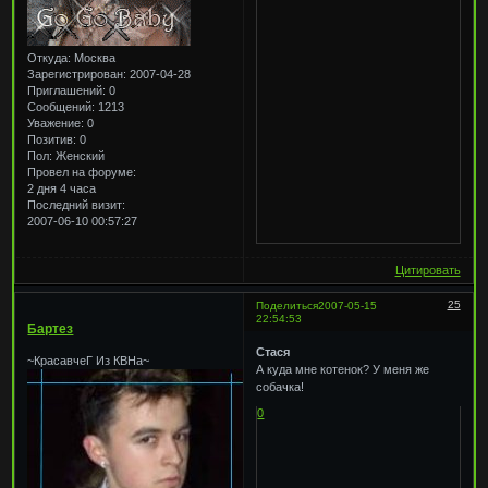
Откуда:
Москва
Зарегистрирован
: 2007-04-28
Приглашений:
0
Сообщений:
1213
Уважение:
0
Позитив:
0
Пол:
Женский
Провел на форуме:
2 дня 4 часа
Последний визит:
2007-06-10 00:57:27
Цитировать
25
Поделиться
2007-05-15
22:54:53
Бартез
Стася
~КрасавчеГ Из КВНа~
А куда мне котенок? У меня же
собачка!
0