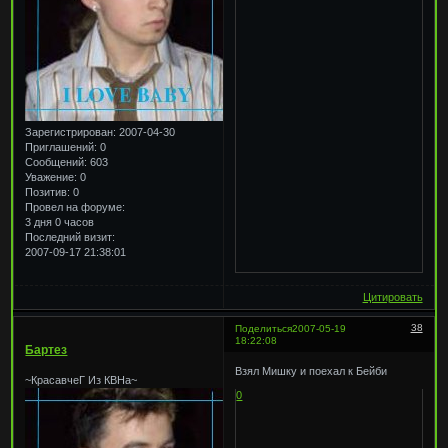
Зарегистрирован
: 2007-04-30
Приглашений:
0
Сообщений:
603
Уважение:
0
Позитив:
0
Провел на форуме:
3 дня 0 часов
Последний визит:
2007-09-17 21:38:01
Цитировать
38
Поделиться
2007-05-19
18:22:08
Бартез
Взял Мишку и поехал к Бейби
~КрасавчеГ Из КВНа~
0