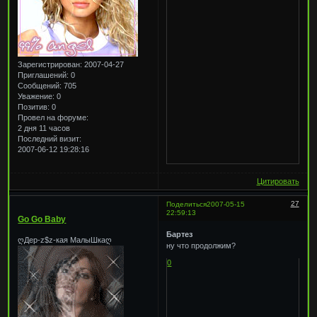
Зарегистрирован
: 2007-04-27
Приглашений:
0
Сообщений:
705
Уважение:
0
Позитив:
0
Провел на форуме:
2 дня 11 часов
Последний визит:
2007-06-12 19:28:16
Цитировать
27
Поделиться
2007-05-15
22:59:13
Go Go Baby
Бартез
ღДер-z$z-кая МалыШкаღ
ну что продолжим?
0