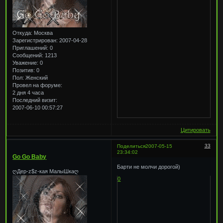
Откуда:
Москва
Зарегистрирован
: 2007-04-28
Приглашений:
0
Сообщений:
1213
Уважение:
0
Позитив:
0
Пол:
Женский
Провел на форуме:
2 дня 4 часа
Последний визит:
2007-06-10 00:57:27
Цитировать
33
Поделиться
2007-05-15
23:34:02
Go Go Baby
Барти не молчи дорогой)
ღДер-z$z-кая МалыШкаღ
0