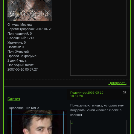
Откуда:
Москва
Зарегистрирован
: 2007-04-28
Приглашений:
0
Сообщений:
1213
Уважение:
0
Позитив:
0
Пол:
Женский
Провел на форуме:
2 дня 4 часа
Последний визит:
2007-06-10 00:57:27
Цитировать
37
Поделиться
2007-05-19
18:07:29
Бартез
Приехал взял мишку, которого ему
~КрасавчеГ Из КВНа~
подарила Бейби и пошел к себе в
кабинет
0