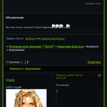
Активные темы
Объявление
Вы нам очень нужны!!! Наши Админы
и
Привет, Гость!
Войдите
или
зарегистрируйтесь
.
»
Ролевыя игра фильма ***Клуб**
»
Квартира Бартеза
»
Комната
с игрушками
Страница:
«
1
2
Ответить
Комната с игрушками
21
Поделиться
2007-05-15
22:41:45
Стася
Он милый
♥99% angel♥
0