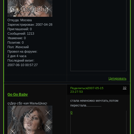
Откуда:
Москва
Зарегистрирован
: 2007-04-28
Приглашений:
0
Сообщений:
1213
Уважение:
0
Позитив:
0
Пол:
Женский
Провел на форуме:
2 дня 4 часа
Последний визит:
2007-06-10 00:57:27
Цитировать
32
Поделиться
2007-05-15
23:27:53
Go Go Baby
стала немножко мечтать,потом
ღДер-z$z-кая МалыШкаღ
перестала.................
0