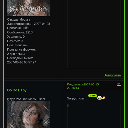
Откуда:
Москва
Зарегистрирован
: 2007-04-28
Приглашений:
0
Сообщений:
1213
Уважение:
0
Позитив:
0
Пол:
Женский
Провел на форуме:
2 дня 4 часа
Последний визит:
2007-06-10 00:57:27
Цитировать
31
Поделиться
2007-05-15
23:26:44
Go Go Baby
Загрустила....
ღДер-z$z-кая МалыШкаღ
0