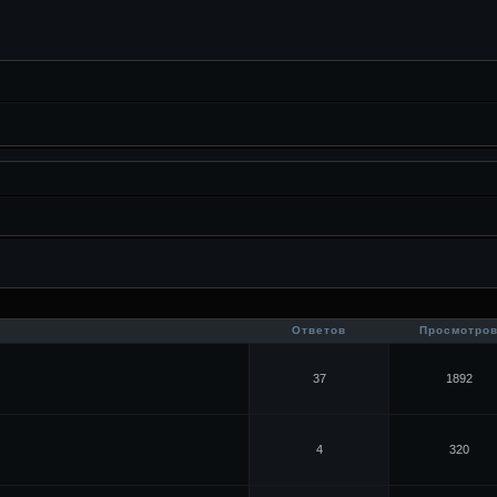
Ответов
Просмотро
37
1892
4
320