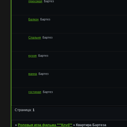
прихожая
Бартез
Балкон
Бартез
Спальня
Бартез
кухня
Бартез
ванна
Бартез
гостиная
Бартез
Страница:
1
»
Ролевыя игра фильма ***Клуб**
»
Квартира Бартеза