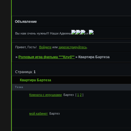
Объявление
Вы нам очень нужны!!! Наши Админы
и
Привет, Гость!
Войдите
или
зарегистрируйтесь
.
»
Ролевыя игра фильма ***Клуб**
»
Квартира Бартеза
Страница:
1
Квартира Бартеза
Тема
Комната с игрушками
Бартез
[
1
2
]
мой кабинет
Бартез