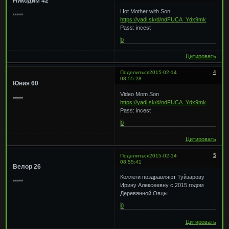
Никодим 42
Hot Mother with Son
*****
https://yadi.sk/d/ndFUCA_Ydx9mk
Pass: incest
0
Цитировать
4
Поделиться
2015-02-14
08:55:28
Юния 60
Video Mom Son
*****
https://yadi.sk/d/ndFUCA_Ydx9mk
Pass: incest
0
Цитировать
5
Поделиться
2015-02-14
08:55:41
Велор 26
Коллеги поздравляют Туйзарову
*****
Ирину Алексеевну с 2015 годом
Деревянной Овцы
0
Цитировать