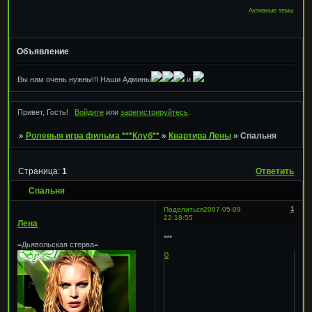
Активные темы
Объявление
Вы нам очень нужны!!! Наши Админы
и
Привет, Гость!
Войдите
или
зарегистрируйтесь
.
»
Ролевыя игра фильма ***Клуб**
»
Квартира Лены
»
Спальня
Страница:
1
Ответить
Спальня
1
Поделиться
2007-05-09
22:18:55
Лена
***
=Дьявольская стерва=
0