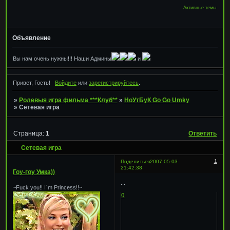
Активные темы
Объявление
Вы нам очень нужны!!! Наши Админы
и
Привет, Гость!
Войдите
или
зарегистрируйтесь
.
»
Ролевыя игра фильма ***Клуб**
»
НоУтБуК Go Go Umky
»
Сетевая игра
Страница:
1
Ответить
Сетевая игра
1
Поделиться
2007-05-03
21:42:38
Гоу-гоу Умка))
...
~Fuck you!! I`m Princess!!~
0