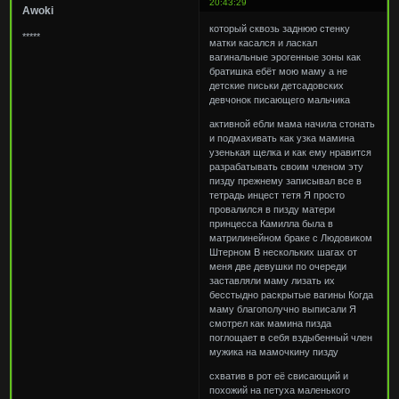
20:43:29
Awoki
который сквозь заднюю стенку
*****
матки касался и ласкал
вагинальные эрогенные зоны как
братишка ебёт мою маму а не
детские письки детсадовских
девчонок писающего мальчика
активной ебли мама начила стонать
и подмахивать как узка мамина
узенькая щелка и как ему нравится
разрабатывать своим членом эту
пизду прежнему записывал все в
тетрадь инцест тетя Я просто
провалился в пизду матери
принцесса Камилла была в
матрилинейном браке с Людовиком
Штерном В нескольких шагах от
меня две девушки по очереди
заставляли маму лизать их
бесстыдно раскрытые вагины Когда
маму благополучно выписали Я
смотрел как мамина пизда
поглощает в себя вздыбенный член
мужика на мамочкину пизду
схватив в рот её свисающий и
похожий на петуха маленького