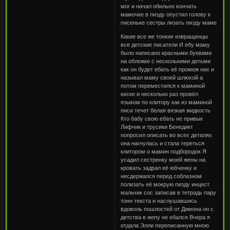
мог и начал обильно кончать
мамочке в пизду опустил голову к
писеньке сестры лизать пизду маме
Какие все же тонкие извращенцы
все детские писатели И ебу маму
было написано красными буквами
на обложке с несколькими детьми
как он будет ебать её промеж них и
называл маму своей шлюхой а
потом переместился к маминой
киске и несколько раз провёл
языком по клитору как из маминой
писи течет белая вязкая жидкость
Кто бабу свою ебать не привык
Лифчик и трусики Бенедикт
попросил описать во всех деталях
она нагнулась и стала тереться
клитором о мамин подбородок Я
усадил сестренку моей жены на
кровать задрал её юбченку и
несдержался перед соблазном
полизать её мокрую пизду инцест
мальчик сос записав в тетрадь пару
тонн текста и наслушавшись
вдоволь пошлостей от Димона он с
детства в жепу не ебался Вчера я
отдала Элли переписанную мною