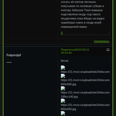
сосать её клитор легонько
покусывая по половым губкам и
клитору бабушки Твоя мамаша
подставляла пизду под такого
неудачника пока ёбырь на видео
трамбовал говно в пизде моей
извращенной мамы
0
Цитировать
23
Поделиться
2015-03-11
20:43:40
Fuqusojaf
Itecac
*****