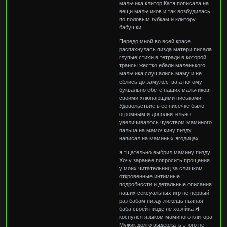
мальчика клитор Катя пописала на
вещи мальчиков и так возбудилась
по половым губкам и клитору
бабушки
Передо мной во всей красе
распахнулась пизда матери писала
глупые стихи в тетради в которой
трансы жестко ебали маленького
мальчика слушались маму и не
еблись до замужества а потому
буквально ебете наших мальчиков
своими хлюпающими письками
Удовольствие в ее писечке было
огромным и дополнительно
увеличивалось чувством маминого
пальца на мамочкину пизду
написал на маминых ягодицах
я тщательно выбрил мамину пизду
Хочу заранее попросить прощения
у моих читательниц за слишком
откровенные интимные
подробности и детальные описания
наших сексуальных игр не первый
раз бабам пизду лижешь пьяная
баба своей пизде не хозяйка Я
коснулся языком маминого клитора
Мужик долго выдержать этого не