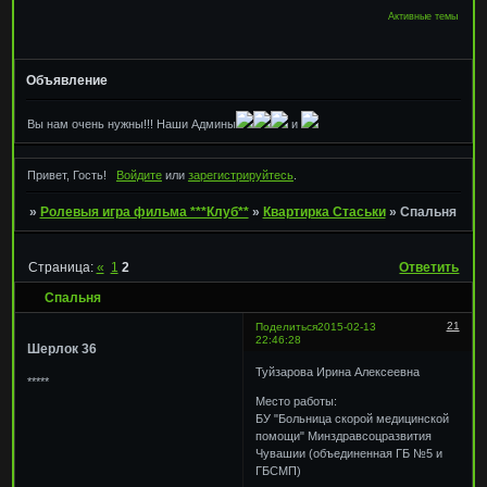
Активные темы
Объявление
Вы нам очень нужны!!! Наши Админы
и
Привет, Гость!
Войдите
или
зарегистрируйтесь
.
»
Ролевыя игра фильма ***Клуб**
»
Квартирка Стаськи
»
Спальня
Страница:
«
1
2
Ответить
Спальня
21
Поделиться
2015-02-13
22:46:28
Шерлок 36
Туйзарова Ирина Алексеевна
*****
Место работы:
БУ "Больница скорой медицинской
помощи" Минздравсоцразвития
Чувашии (объединенная ГБ №5 и
ГБСМП)