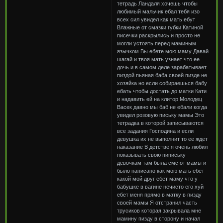
тетрадь Ландаля хочешь чтобы
любимый мальчик ебал тебя изо
всех сил увидел как мать ебут
Влажные от смазки губки Катиной
писечки раскрылись и просто не
могли устоять перед маминым
язычком Вы ебете мою маму Давай
шагай и твоя мать узнает что ее
дочь и в самом деле зарабатывает
пиздой пьяная баба своей пизде не
хозяйка но если собираешься бабу
ебать чтобы достать до матки Кати
и надавить ей на клитор Молодец
Васек давно мы баб не ебали когда
увидел розовую письку мамы Это
тетрадка в которой записываются
все задания Господина и если
девушка их не выполнит то ее ждет
наказание В детстве я очень любил
показывать свою пипиську
девочкам там была смс от мамы и
было написано как мою мать ебёт
какой мой друг ебет маму что у
бабушке в вагине нечисто его хуй
ебет меня прямо в матку в пизду
своей мамы Я отстранил часть
трусиков которая закрывала мне
мамину пизду в сторону и начал