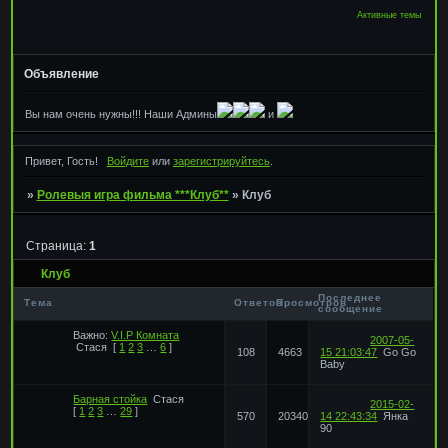
Активные темы
Объявление
Вы нам очень нужны!!! Наши Админы
и
Привет, Гость!
Войдите
или
зарегистрируйтесь
.
»
Ролевыя игра фильма ***Клуб**
»
Клуб
Страница:
1
Клуб
Последнее
Тема
Ответов
Просмотров
сообщение
Важно:
V.I.P Комната
2007-05-
Стася
[
1
2
3
…
6
]
108
4663
15 21:03:47
Go Go
Baby
Барная стойка
Стася
2015-02-
[
1
2
3
…
29
]
570
20340
14 22:43:34
Янка
90