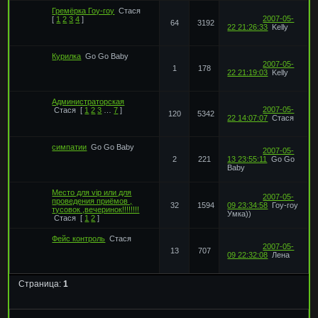
Гремёрка Гоу-гоу
Стася
2007-05-
[
1
2
3
4
]
64
3192
22 21:26:33
Kelly
Курилка
Go Go Baby
2007-05-
1
178
22 21:19:03
Kelly
Администраторская
2007-05-
Стася
[
1
2
3
…
7
]
120
5342
22 14:07:07
Стася
симпатии
Go Go Baby
2007-05-
2
221
13 23:55:11
Go Go
Baby
Место для vip или для
2007-05-
проведения приёмов ,
32
1594
09 23:34:58
Гоу-гоу
тусовок ,вечеринок!!!!!!!!
Умка))
Стася
[
1
2
]
Фейс контроль
Стася
2007-05-
13
707
09 22:32:08
Лена
Страница:
1