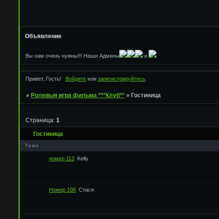
Объявление
Вы нам очень нужны!!! Наши Админы
и
Привет, Гость!
Войдите
или
зарегистрируйтесь
.
»
Ролевыя игра фильма ***Клуб**
»
Гостиница
Страница:
1
Гостиница
Тема
номер 113
Kelly
Номер 108
Стася