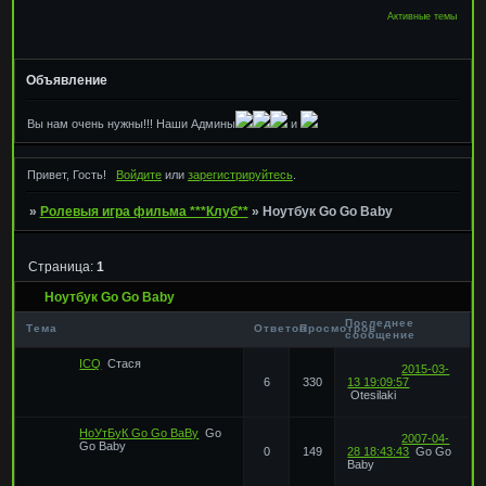
Активные темы
Объявление
Вы нам очень нужны!!! Наши Админы
и
Привет, Гость!
Войдите
или
зарегистрируйтесь
.
»
Ролевыя игра фильма ***Клуб**
»
Ноутбук Go Go Baby
Страница:
1
Ноутбук Go Go Baby
Последнее
Тема
Ответов
Просмотров
сообщение
ICQ
Стася
2015-03-
6
330
13 19:09:57
Otesilaki
НоУтБуК Go Go BaBy
Go
2007-04-
Go Baby
0
149
28 18:43:43
Go Go
Baby