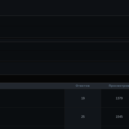
Ответов
Просмотро
19
1379
25
1545