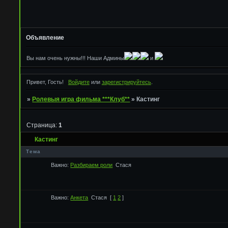
Объявление
Вы нам очень нужны!!! Наши Админы
и
Привет, Гость!
Войдите
или
зарегистрируйтесь
.
»
Ролевыя игра фильма ***Клуб**
»
Кастинг
Страница:
1
Кастинг
Тема
Важно:
Разбираем роли
Стася
Важно:
Анкета
Стася
[
1
2
]